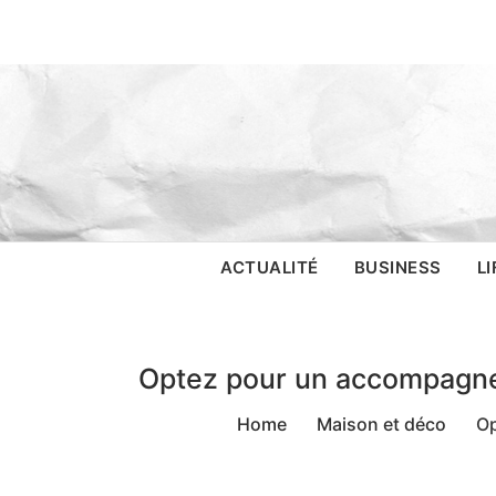
Skip
to
content
WikiNotIzie
ACTUALITÉ
BUSINESS
L
Optez pour un accompagnem
Home
Maison et déco
Op