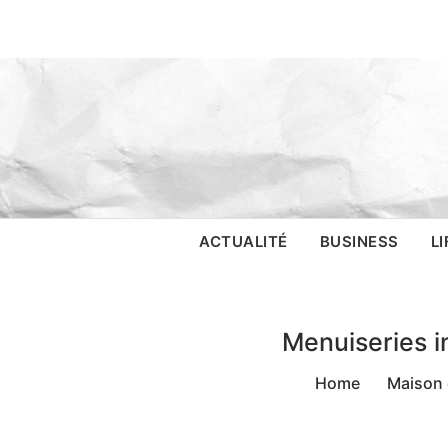
Skip
to
content
WikiNotIzie
ACTUALITÉ
BUSINESS
L
Menuiseries in
Home
Maison 