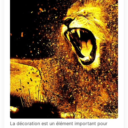
la
bonne
décoration
pourun
tableau
à
l’effigie
d’un
animal
?
La décoration est un élément important pour