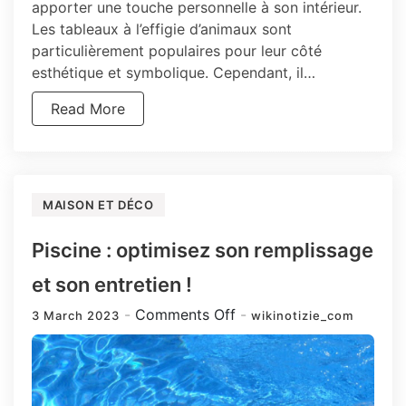
apporter une touche personnelle à son intérieur.
Les tableaux à l’effigie d’animaux sont
particulièrement populaires pour leur côté
esthétique et symbolique. Cependant, il…
Read More
MAISON ET DÉCO
Piscine : optimisez son remplissage
et son entretien !
on
Comments Off
3 March 2023
wikinotizie_com
Piscine
:
optimisez
son