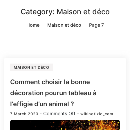
Category:
Maison et déco
Home
Maison et déco
Page 7
MAISON ET DÉCO
Comment choisir la bonne
décoration pourun tableau à
l’effigie d’un animal ?
on
Comments Off
7 March 2023
wikinotizie_com
Comment
choisir