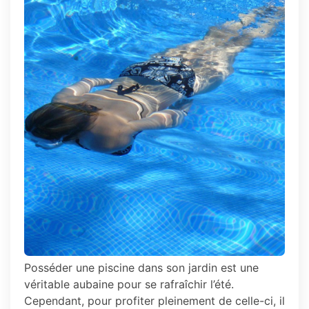
remplissage
et
son
entretien
!
Posséder une piscine dans son jardin est une
véritable aubaine pour se rafraîchir l’été.
Cependant, pour profiter pleinement de celle-ci, il