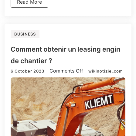
Read More
BUSINESS
Comment obtenir un leasing engin
de chantier ?
on
Comments Off
6 October 2023
wikinotizie_com
Comment
obtenir
un
leasing
engin
de
chantier
?