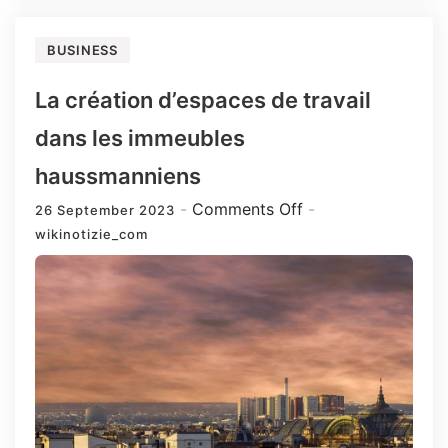
BUSINESS
La création d’espaces de travail
dans les immeubles
haussmanniens
on
Comments Off
26 September 2023
La
wikinotizie_com
création
d’espaces
de
travail
dans
les
immeubles
haussmanniens