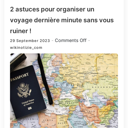
2 astuces pour organiser un
voyage dernière minute sans vous
ruiner !
on
Comments Off
29 September 2023
2
wikinotizie_com
astuces
pour
organiser
un
voyage
dernière
minute
sans
vous
ruiner
!