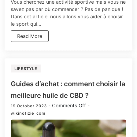
Vous cherchez une activité sportive mais vous ne
savez pas par où commencer ? Pas de panique !
Dans cet article, nous allons vous aider à choisir
le sport qui…
Read More
LIFESTYLE
Guides d’achat : comment choisir la
meilleure huile de CBD ?
on
Comments Off
19 October 2023
Guides
wikinotizie_com
d’achat
:
comment