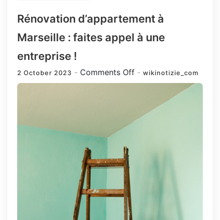
Rénovation d’appartement à
Marseille : faites appel à une
entreprise !
on
Comments Off
2 October 2023
wikinotizie_com
Rénovation
d’appartement
à
Marseille
:
faites
appel
à
une
entreprise
!