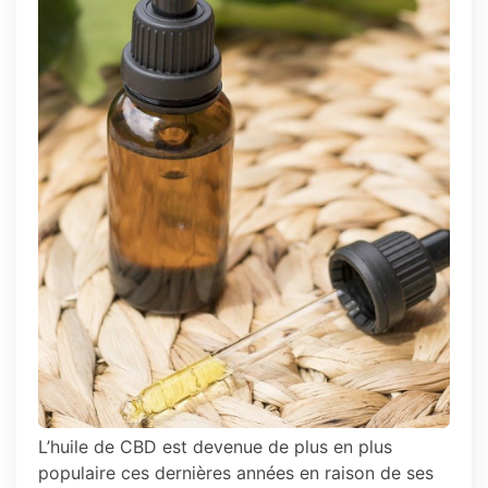
choisir
la
meilleure
huile
de
CBD
?
L’huile de CBD est devenue de plus en plus
populaire ces dernières années en raison de ses