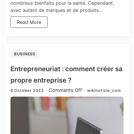
nombreux bienfaits pour la santé. Cependant,
avec autant de marques et de produits…
Read More
BUSINESS
Entrepreneuriat : comment créer sa
propre entreprise ?
on
Comments Off
6 October 2023
wikinotizie_com
Entrepreneuriat
:
comment
créer
sa
propre