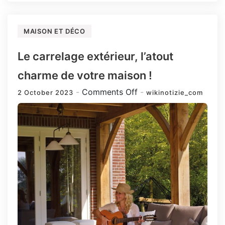
MAISON ET DÉCO
Le carrelage extérieur, l’atout
charme de votre maison !
on
Comments Off
2 October 2023
wikinotizie_com
Le
carrelage
extérieur,
l’atout
charme
de
votre
maison
!