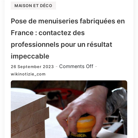
MAISON ET DÉCO
Pose de menuiseries fabriquées en
France : contactez des
professionnels pour un résultat
impeccable
on
Comments Off
26 September 2023
Pose
wikinotizie_com
de
menuiseries
fabriquées
en
France
:
contactez
des