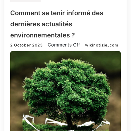
Comment se tenir informé des
dernières actualités
environnementales ?
on
Comments Off
2 October 2023
wikinotizie_com
Comment
se
tenir
informé
des
dernières
actualités
environnementales
?