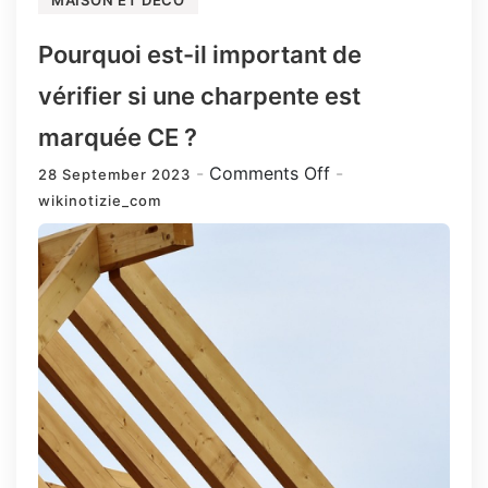
Pourquoi est-il important de
vérifier si une charpente est
marquée CE ?
on
Comments Off
28 September 2023
Pourquoi
wikinotizie_com
est-
il
important
de
vérifier
si
une
charpente
est
marquée
CE