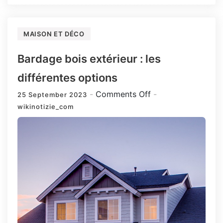
MAISON ET DÉCO
Bardage bois extérieur : les
différentes options
on
Comments Off
25 September 2023
Bardage
wikinotizie_com
bois
extérieur
:
les
différentes
options