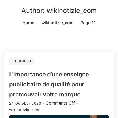
Author:
wikinotizie_com
Home
wikinotizie_com
Page 11
BUSINESS
L’importance d’une enseigne
publicitaire de qualité pour
promouvoir votre marque
on
Comments Off
24 October 2023
L’importance
wikinotizie_com
d’une