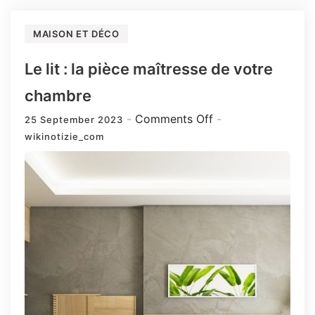
MAISON ET DÉCO
Le lit : la pièce maîtresse de votre
chambre
on
Comments Off
25 September 2023
Le
wikinotizie_com
lit
:
la
pièce
maîtresse
de
votre
chambre