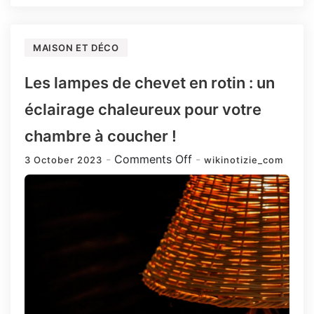
MAISON ET DÉCO
Les lampes de chevet en rotin : un
éclairage chaleureux pour votre
chambre à coucher !
on
Comments Off
3 October 2023
wikinotizie_com
Les
lampes
de
chevet
en
rotin
:
un
éclairage